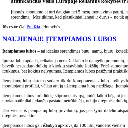
atitinkančius visus Europoje keliamus kokybės ir 
Įmonės montuotojai turi daugiau nei 5 metų montavimo patirtį, nu
sprendimą. Mes tikime, kad plastikiniai langai ir durys - ne tik 
Jūs esate čia:
Pradžia
Įdomybės
NAUJIENA!!! ĮTEMPIAMOS LUBOS
Įtempiamos lubos
– tai idealus sprendimas butų, namų, biurų, kotedž
Įprasta lubų apdaila, reikalauja nemažai laiko ir daugelio priemonių,
beveik nesusidaro dulkių ir kitokių statybinių šiukšlių. Prieš sumontu
įtrūkimus, bet kokius nelygumus. Įtempiamos lubos pasižymi praktišk
Įtempiamų lubų sistemą sudaro tik du komponentai - lubų audinys ir t
montuojami profiliai, vėliau ant jų užtempiama lubų medžiaga. Įtempi
Įtempiamos lubos turi didelę stiprumo atsargą, todėl laikui bėgant jos n
nuolat natūraliai judančio pastato, netrūkinėja, nebijo drėgmės, dulkių,
Dar vienas iš įtempiamų lubų privalumų, jos pasižymi dideliu atsp
drėgmės poveikio.
Įtempiamos lubos gali išlaikyti apkrovą iki 100 litrų vandens vienam