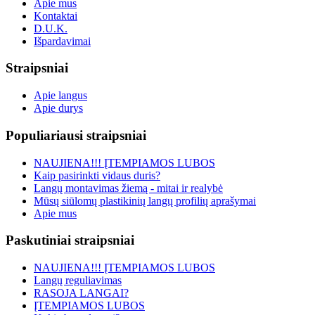
Apie mus
Kontaktai
D.U.K.
Išpardavimai
Straipsniai
Apie langus
Apie durys
Populiariausi straipsniai
NAUJIENA!!! ĮTEMPIAMOS LUBOS
Kaip pasirinkti vidaus duris?
Langų montavimas žiemą - mitai ir realybė
Mūsų siūlomų plastikinių langų profilių aprašymai
Apie mus
Paskutiniai straipsniai
NAUJIENA!!! ĮTEMPIAMOS LUBOS
Langų reguliavimas
RASOJA LANGAI?
ĮTEMPIAMOS LUBOS