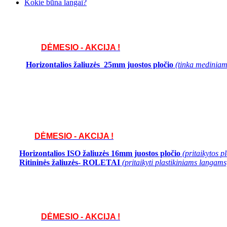
Kokie būna langai?
DĖMESIO - AKCIJA !
Horizontalios žaliuzės 25mm juostos pločio
(tinka mediniams
DĖMESIO - AKCIJA !
Horizontalios ISO žaliuzės 16mm juostos pločio
(pritaikytos 
Ritininės žaliuzės- ROLETAI
(pritaikyti plastikiniams langams
DĖMESIO - AKCIJA !