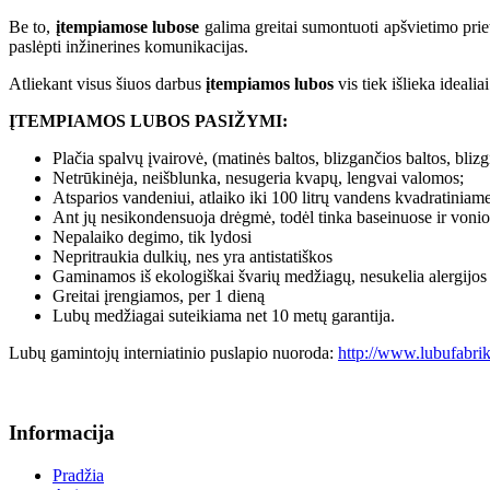
Be to,
įtempiamose lubose
galima greitai sumontuoti apšvietimo prieta
paslėpti inžinerines komunikacijas.
Atliekant visus šiuos darbus
įtempiamos lubos
vis tiek išlieka idealiai
ĮTEMPIAMOS LUBOS PASIŽYMI:
Plačia spalvų įvairovė, (matinės baltos, blizgančios baltos, bl
Netrūkinėja, neišblunka, nesugeria kvapų, lengvai valomos;
Atsparios vandeniui, atlaiko iki 100 litrų vandens kvadratiniam
Ant jų nesikondensuoja drėgmė, todėl tinka baseinuose ir voni
Nepalaiko degimo, tik lydosi
Nepritraukia dulkių, nes yra antistatiškos
Gaminamos iš ekologiškai švarių medžiagų, nesukelia alergijos
Greitai įrengiamos, per 1 dieną
Lubų medžiagai suteikiama net 10 metų garantija.
Lubų gamintojų interniatinio puslapio nuoroda:
http://www.lubufabrik
Informacija
Pradžia