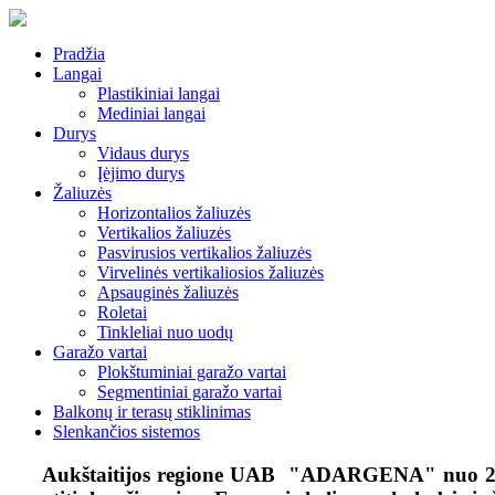
Pradžia
Langai
Plastikiniai langai
Mediniai langai
Durys
Vidaus durys
Įėjimo durys
Žaliuzės
Horizontalios žaliuzės
Vertikalios žaliuzės
Pasvirusios vertikalios žaliuzės
Virvelinės vertikaliosios žaliuzės
Apsauginės žaliuzės
Roletai
Tinkleliai nuo uodų
Garažo vartai
Plokštuminiai garažo vartai
Segmentiniai garažo vartai
Balkonų ir terasų stiklinimas
Slenkančios sistemos
Aukštaitijos regione UAB "ADARGENA" nuo 2006 m