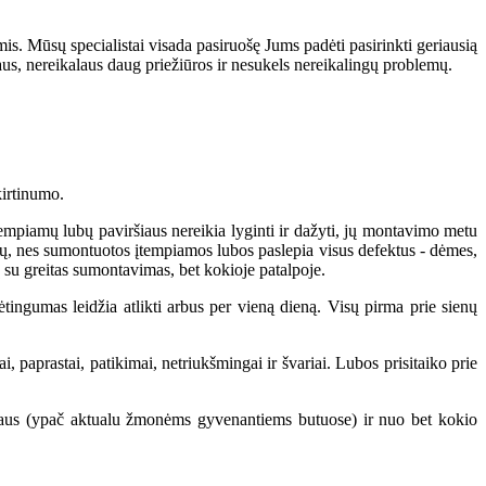
s. Mūsų specialistai visada pasiruošę Jums padėti pasirinkti geriausią
naus, nereikalaus daug priežiūros ir nesukels nereikalingų problemų.
skirtinumo.
tempiamų lubų paviršiaus nereikia lyginti ir dažyti, jų montavimo metu
ų, nes sumontuotos įtempiamos lubos paslepia visus defektus - dėmes,
u greitas sumontavimas, bet kokioje patalpoje.
tingumas leidžia atlikti arbus per vieną dieną. Visų pirma prie sienų
i, paprastai, patikimai, netriukšmingai ir švariai. Lubos prisitaiko prie
ršaus (ypač aktualu žmonėms gyvenantiems butuose) ir nuo bet kokio