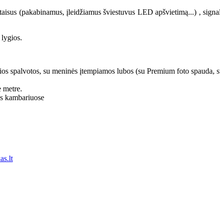
isus (pakabinamus, įleidžiamus šviestuvus LED apšvietimą...) , signaliza
 lygios.
izgios spalvotos, su meninės įtempiamos lubos (su Premium foto spauda, s
e metre.
os kambariuose
as.lt