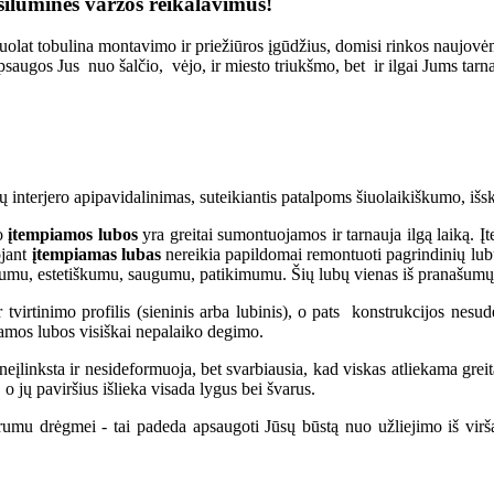
šiluminės varžos reikalavimus!
olat tobulina montavimo ir priežiūros įgūdžius, domisi rinkos naujovėmi
apsaugos Jus nuo šalčio, vėjo, ir miesto triukšmo, bet ir ilgai Jums tar
ų interjero apipavidalinimas, suteikiantis patalpoms šiuolaikiškumo, iš
 o
įtempiamos lubos
yra greitai sumontuojamos ir tarnauja ilgą laiką. Į
ojant
įtempiamas lubas
nereikia papildomai remontuoti pagrindinių lub
umu, estetiškumu, saugumu, patikimumu. Šių lubų vienas iš pranašumų s
virtinimo profilis (sieninis arba lubinis), o pats konstrukcijos nesudė
amos lubos visiškai nepalaiko degimo.
eįlinksta ir nesideformuoja, bet svarbiausia, kad viskas atliekama greita
 o jų paviršius išlieka visada lygus bei švarus.
arumu drėgmei - tai padeda apsaugoti Jūsų būstą nuo užliejimo iš vi