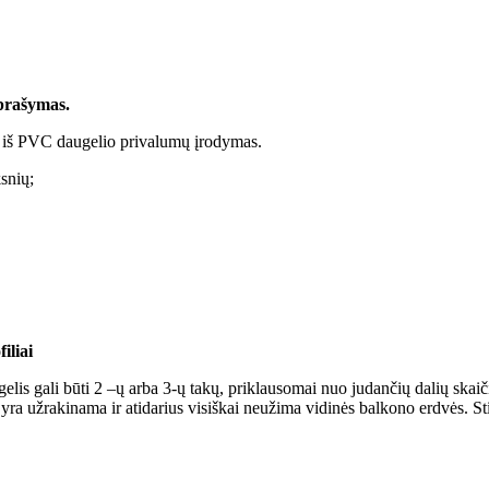
aprašymas.
gų iš PVC daugelio privalumų įrodymas.
snių;
iliai
lis gali būti 2 –ų arba 3-ų takų, priklausomai nuo judančių dalių skaič
a užrakinama ir atidarius visiškai neužima vidinės balkono erdvės. Stik