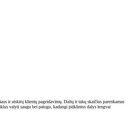
iaus ir atskirų klientų pageidavimų. Dalių ir takų skaičius parenkamas
lus valyti saugu bei patogu, kadangi įstiklintos dalys lengvai