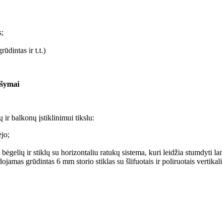
s;
ūdintas ir t.t.)
ašymai
ir balkonų įstiklinimui tikslu:
ėjo;
 bėgelių ir stiklų su horizontaliu ratukų sistema, kuri leidžia stumdyti l
amas grūdintas 6 mm storio stiklas su šlifuotais ir poliruotais vertikali