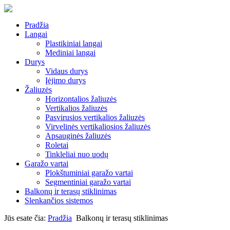
Pradžia
Langai
Plastikiniai langai
Mediniai langai
Durys
Vidaus durys
Įėjimo durys
Žaliuzės
Horizontalios žaliuzės
Vertikalios žaliuzės
Pasvirusios vertikalios žaliuzės
Virvelinės vertikaliosios žaliuzės
Apsauginės žaliuzės
Roletai
Tinkleliai nuo uodų
Garažo vartai
Plokštuminiai garažo vartai
Segmentiniai garažo vartai
Balkonų ir terasų stiklinimas
Slenkančios sistemos
Jūs esate čia:
Pradžia
Balkonų ir terasų stiklinimas