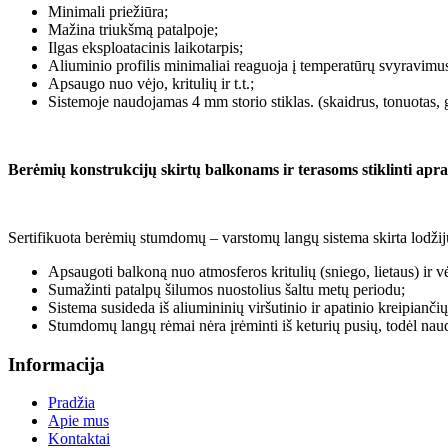
Minimali priežiūra;
Mažina triukšmą patalpoje;
Ilgas eksploatacinis laikotarpis;
Aliuminio profilis minimaliai reaguoja į temperatūrų svyravimu
Apsaugo nuo vėjo, kritulių ir t.t.;
Sistemoje naudojamas 4 mm storio stiklas. (skaidrus, tonuotas, gr
Berėmių konstrukcijų skirtų balkonams ir terasoms stiklinti apr
Sertifikuota berėmių stumdomų – varstomų langų sistema skirta lodžijų 
Apsaugoti balkoną nuo atmosferos kritulių (sniego, lietaus) ir v
Sumažinti patalpų šilumos nuostolius šaltu metų periodu;
Sistema susideda iš aliumininių viršutinio ir apatinio kreipiančių
Stumdomų langų rėmai nėra įrėminti iš keturių pusių, todėl naudoj
Informacija
Pradžia
Apie mus
Kontaktai