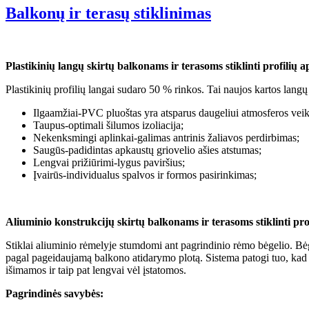
Balkonų ir terasų stiklinimas
Plastikinių langų skirtų balkonams ir terasoms stiklinti profilių 
Plastikinių profilių langai sudaro 50 % rinkos. Tai naujos kartos lan
Ilgaamžiai-PVC pluoštas yra atsparus daugeliui atmosferos veik
Taupus-optimali šilumos izoliacija;
Nekenksmingi aplinkai-galimas antrinis žaliavos perdirbimas;
Saugūs-padidintas apkaustų griovelio ašies atstumas;
Lengvai prižiūrimi-lygus paviršius;
Įvairūs-individualus spalvos ir formos pasirinkimas;
Aliuminio konstrukcijų skirtų balkonams ir terasoms stiklinti prof
Stiklai aliuminio rėmelyje stumdomi ant pagrindinio rėmo bėgelio. Bėge
pagal pageidaujamą balkono atidarymo plotą. Sistema patogi tuo, kad yr
išimamos ir taip pat lengvai vėl įstatomos.
Pagrindinės savybės: