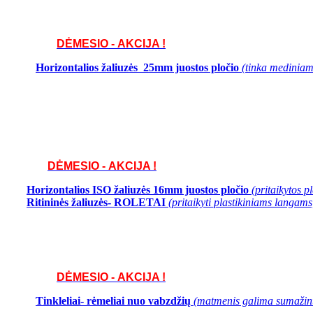
DĖMESIO - AKCIJA !
Horizontalios žaliuzės 25mm juostos pločio
(tinka mediniams
DĖMESIO - AKCIJA !
Horizontalios ISO žaliuzės 16mm juostos pločio
(pritaikytos 
Ritininės žaliuzės- ROLETAI
(pritaikyti plastikiniams langams
DĖMESIO - AKCIJA !
Tinkleliai- rėmeliai nuo vabzdžių
(matmenis galima sumažinti