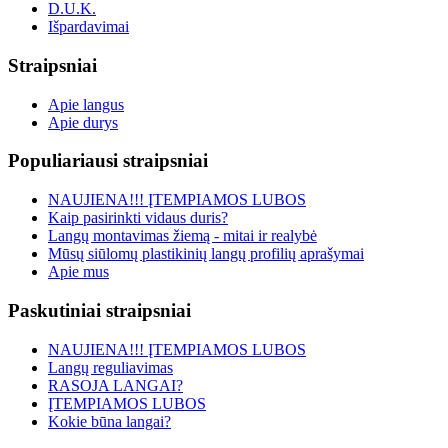
D.U.K.
Išpardavimai
Straipsniai
Apie langus
Apie durys
Populiariausi straipsniai
NAUJIENA!!! ĮTEMPIAMOS LUBOS
Kaip pasirinkti vidaus duris?
Langų montavimas žiemą - mitai ir realybė
Mūsų siūlomų plastikinių langų profilių aprašymai
Apie mus
Paskutiniai straipsniai
NAUJIENA!!! ĮTEMPIAMOS LUBOS
Langų reguliavimas
RASOJA LANGAI?
ĮTEMPIAMOS LUBOS
Kokie būna langai?