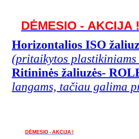
DĖMESIO - AKCIJA 
Horizontalios ISO žaliu
(pritaikytos plastikiniam
Ritininės žaliuzės- RO
langams, tačiau galima pr
DĖMESIO - AKCIJA !