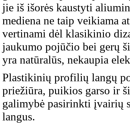
jie iš išorės kaustyti aliumi
mediena ne taip veikiama a
vertinami dėl klasikinio diz
jaukumo pojūčio bei gerų š
yra natūralūs, nekaupia elek
Plastikinių pro­filių langų 
priežiūra, puikios garso ir 
galimybė pasirinkti įvairių 
langus.