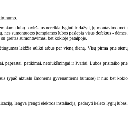
skirtinumo.
tempiamų lubų paviršiaus nereikia lyginti ir dažyti, jų montavimo metu
ų, nes sumontuotos įtempiamos lubos paslepia visus defektus - dėmes,
u greitas sumontavimas, bet kokioje patalpoje.
tingumas leidžia atlikti arbus per vieną dieną. Visų pirma prie sienų
i, paprastai, patikimai, netriukšmingai ir švariai. Lubos prisitaiko prie
ršaus (ypač aktualu žmonėms gyvenantiems butuose) ir nuo bet kokio
ciją, lengva įrengti elektros instaliaciją, padaryti keleto lygių lubas,