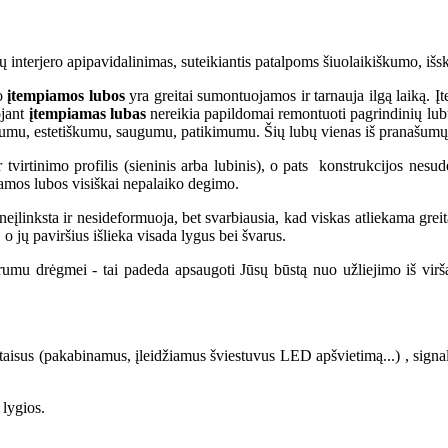
ų interjero apipavidalinimas, suteikiantis patalpoms šiuolaikiškumo, iš
 o
įtempiamos lubos
yra greitai sumontuojamos ir tarnauja ilgą laiką. Į
ojant
įtempiamas lubas
nereikia papildomai remontuoti pagrindinių lub
umu, estetiškumu, saugumu, patikimumu. Šių lubų vienas iš pranašumų s
virtinimo profilis (sieninis arba lubinis), o pats konstrukcijos nesudė
amos lubos visiškai nepalaiko degimo.
eįlinksta ir nesideformuoja, bet svarbiausia, kad viskas atliekama greita
 o jų paviršius išlieka visada lygus bei švarus.
arumu drėgmei - tai padeda apsaugoti Jūsų būstą nuo užliejimo iš vi
isus (pakabinamus, įleidžiamus šviestuvus LED apšvietimą...) , signaliza
 lygios.