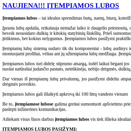
NAUJIENA!!! ĮTEMPIAMOS LUBOS
Įtempiamos lubos
– tai idealus sprendimas butų, namų, biurų, kotedž
Įprasta lubų apdaila, reikalauja nemažai laiko ir daugelio priemonių,
beveik nesusidaro dulkių ir kitokių statybinių šiukšlių. Prieš sumontu
įtrūkimus, bet kokius nelygumus. Įtempiamos lubos pasižymi praktišk
Įtempiamų lubų sistemą sudaro tik du komponentai - lubų audinys ir t
montuojami profiliai, vėliau ant jų užtempiama lubų medžiaga. Įtempi
Įtempiamos lubos turi didelę stiprumo atsargą, todėl laikui bėgant jos n
nuolat natūraliai judančio pastato, netrūkinėja, nebijo drėgmės, dulkių,
Dar vienas iš įtempiamų lubų privalumų, jos pasižymi dideliu atsp
drėgmės poveikio.
Įtempiamos lubos gali išlaikyti apkrovą iki 100 litrų vandens vienam
Be to,
įtempiamose lubose
galima greitai sumontuoti apšvietimo prieta
paslėpti inžinerines komunikacijas.
Atliekant visus šiuos darbus
įtempiamos lubos
vis tiek išlieka idealiai
ĮTEMPIAMOS LUBOS PASIŽYMI: