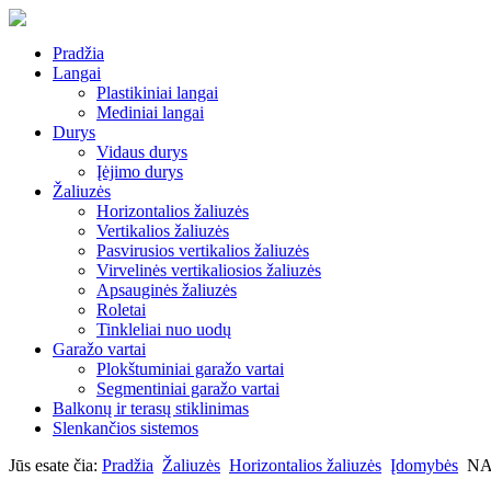
Pradžia
Langai
Plastikiniai langai
Mediniai langai
Durys
Vidaus durys
Įėjimo durys
Žaliuzės
Horizontalios žaliuzės
Vertikalios žaliuzės
Pasvirusios vertikalios žaliuzės
Virvelinės vertikaliosios žaliuzės
Apsauginės žaliuzės
Roletai
Tinkleliai nuo uodų
Garažo vartai
Plokštuminiai garažo vartai
Segmentiniai garažo vartai
Balkonų ir terasų stiklinimas
Slenkančios sistemos
Jūs esate čia:
Pradžia
Žaliuzės
Horizontalios žaliuzės
Įdomybės
NA