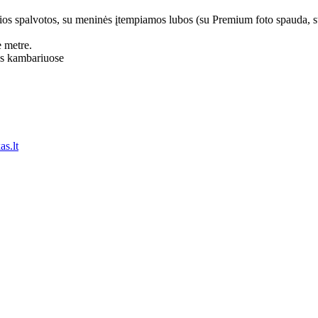
izgios spalvotos, su meninės įtempiamos lubos (su Premium foto spauda, s
e metre.
os kambariuose
as.lt