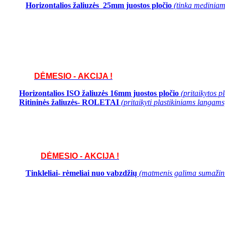
Horizontalios žaliuzės 25mm juostos pločio
(tinka mediniams
DĖMESIO - AKCIJA !
Horizontalios ISO žaliuzės 16mm juostos pločio
(pritaikytos 
Ritininės žaliuzės- ROLETAI
(pritaikyti plastikiniams langams
DĖMESIO - AKCIJA !
Tinkleliai- rėmeliai nuo vabzdžių
(matmenis galima sumažinti