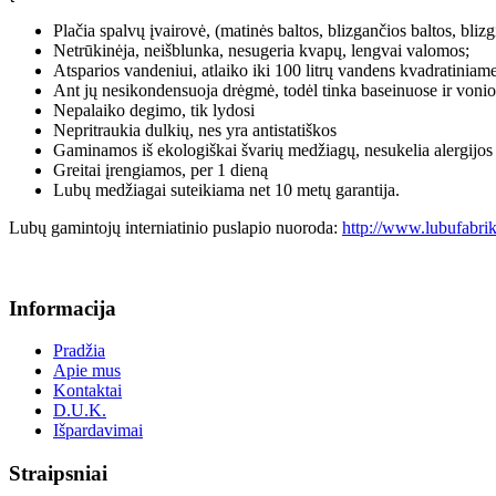
Plačia spalvų įvairovė, (matinės baltos, blizgančios baltos, bl
Netrūkinėja, neišblunka, nesugeria kvapų, lengvai valomos;
Atsparios vandeniui, atlaiko iki 100 litrų vandens kvadratiniam
Ant jų nesikondensuoja drėgmė, todėl tinka baseinuose ir voni
Nepalaiko degimo, tik lydosi
Nepritraukia dulkių, nes yra antistatiškos
Gaminamos iš ekologiškai švarių medžiagų, nesukelia alergijos
Greitai įrengiamos, per 1 dieną
Lubų medžiagai suteikiama net 10 metų garantija.
Lubų gamintojų interniatinio puslapio nuoroda:
http://www.lubufabrik
Informacija
Pradžia
Apie mus
Kontaktai
D.U.K.
Išpardavimai
Straipsniai