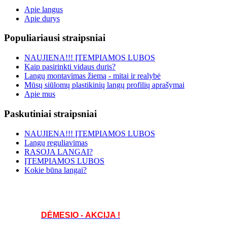
Apie langus
Apie durys
Populiariausi straipsniai
NAUJIENA!!! ĮTEMPIAMOS LUBOS
Kaip pasirinkti vidaus duris?
Langų montavimas žiemą - mitai ir realybė
Mūsų siūlomų plastikinių langų profilių aprašymai
Apie mus
Paskutiniai straipsniai
NAUJIENA!!! ĮTEMPIAMOS LUBOS
Langų reguliavimas
RASOJA LANGAI?
ĮTEMPIAMOS LUBOS
Kokie būna langai?
DĖMESIO - AKCIJA !